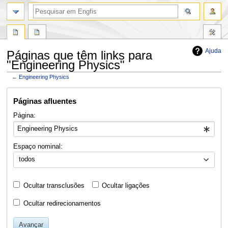
Ajuda
Páginas que têm links para
"Engineering Physics"
←
Engineering Physics
Ir
Ir
Páginas afluentes
para
para
navegação
pesquisar
Página:
Espaço nominal:
todos
Ocultar transclusões
Ocultar ligações
Ocultar redirecionamentos
Avançar