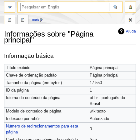
mais
Ajuda
Informações sobre "Página
principal"
Ir
Ir
Informação básica
para
para
navegação
pesquisar
Título exibido
Página principal
Chave de ordenação padrão
Página principal
Tamanho da página (em bytes)
17 550
ID da página
1
Idioma do conteúdo da página
pt-br - português do
Brasil
Modelo de conteúdo de página
wikitexto
Indexado por robôs
Autorizado
Número de redirecionamentos para esta
0
página
Contado como uma página de conteúdo
Sim