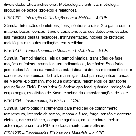
diversidade. Ética profissional. Metodologia científica, metrologia,
produção de textos (projetos e relatórios).
FIS01231 – Interação da Radiação com a Matéria – 4 CRE
Súmula: Interações de elétrons, íons, nêutrons e raios X e gama com a
matéria, bases teóricas, tipos e características dos detectores usados
nas medidas destas radiações, instrumentação, noções de proteção
radiológica e uso das radiações em Medicina.
FIS01232 – Termodinâmica e Mecânica Estatística – 6 CRE
Súmula: Termodinâmica: leis da termodinâmica, transições de fase,
reações químicas, potenciais termodinâmicos; Mecânica Estatística:
postulados básicos da mecânica estatística, sistemas microcanônicos e
canônicos, distribuição de Boltzmann, gás ideal paramagnético, função
de Maxwell-Boltzmann, molécula diatômica, fenômenos de transporte
(equação de Fick); Estatística Quântica: gás ideal quântico, radiação de
corpo negro, estatística de Bose, cinética das transformações de fase.
FIS01234 – Instrumentação Física – 4 CRE
Súmula: Metrologia; instrumentos para medição de comprimento,
temperatura, intervalo de tempo, massa e fluxo, força, tensão e corrente
elétrica, campo elétrico, campo magnético; amplificadores lock-in,
automação e controle PID, interfaceamento com software.
FIS01235 – Propriedades Físicas dos Materiais – 4 CRE