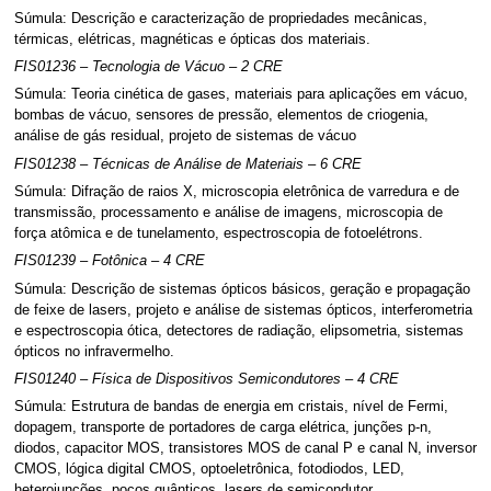
Súmula: Descrição e caracterização de propriedades mecânicas,
térmicas, elétricas, magnéticas e ópticas dos materiais.
FIS01236 – Tecnologia de Vácuo – 2 CRE
Súmula: Teoria cinética de gases, materiais para aplicações em vácuo,
bombas de vácuo, sensores de pressão, elementos de criogenia,
análise de gás residual, projeto de sistemas de vácuo
FIS01238 – Técnicas de Análise de Materiais – 6 CRE
Súmula: Difração de raios X, microscopia eletrônica de varredura e de
transmissão, processamento e análise de imagens, microscopia de
força atômica e de tunelamento, espectroscopia de fotoelétrons.
FIS01239 – Fotônica – 4 CRE
Súmula: Descrição de sistemas ópticos básicos, geração e propagação
de feixe de lasers, projeto e análise de sistemas ópticos, interferometria
e espectroscopia ótica, detectores de radiação, elipsometria, sistemas
ópticos no infravermelho.
FIS01240 – Física de Dispositivos Semicondutores – 4 CRE
Súmula: Estrutura de bandas de energia em cristais, nível de Fermi,
dopagem, transporte de portadores de carga elétrica, junções p-n,
diodos, capacitor MOS, transistores MOS de canal P e canal N, inversor
CMOS, lógica digital CMOS, optoeletrônica, fotodiodos, LED,
heterojunções, poços quânticos, lasers de semicondutor.