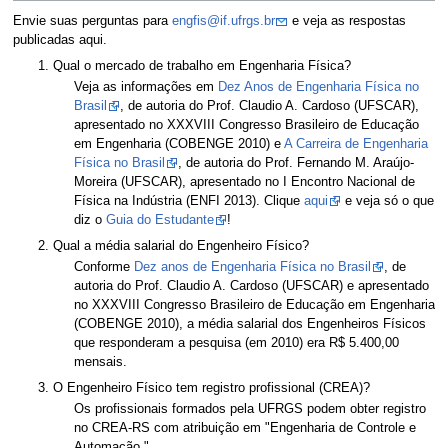
Envie suas perguntas para
engfis@if.ufrgs.br
e veja as respostas
publicadas aqui.
Qual o mercado de trabalho em Engenharia Física?
Veja as informações em
Dez Anos de Engenharia Física no
Brasil
, de autoria do Prof. Claudio A. Cardoso (UFSCAR),
apresentado no XXXVIII Congresso Brasileiro de Educação
em Engenharia (COBENGE 2010) e
A Carreira de Engenharia
Física no Brasil
, de autoria do Prof. Fernando M. Araújo-
Moreira (UFSCAR), apresentado no I Encontro Nacional de
Física na Indústria (ENFI 2013). Clique
aqui
e veja só o que
diz o
Guia do Estudante
!
Qual a média salarial do Engenheiro Físico?
Conforme
Dez anos de Engenharia Física no Brasil
, de
autoria do Prof. Claudio A. Cardoso (UFSCAR) e apresentado
no XXXVIII Congresso Brasileiro de Educação em Engenharia
(COBENGE 2010), a média salarial dos Engenheiros Físicos
que responderam a pesquisa (em 2010) era R$ 5.400,00
mensais.
O Engenheiro Físico tem registro profissional (CREA)?
Os profissionais formados pela UFRGS podem obter registro
no CREA-RS com atribuição em "Engenharia de Controle e
Automação."