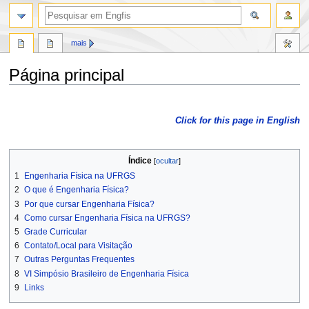
mais
Página principal
Ir
Ir
para
para
Click for this page in English
navegação
pesquisar
Índice
1
Engenharia Física na UFRGS
2
O que é Engenharia Física?
3
Por que cursar Engenharia Física?
4
Como cursar Engenharia Física na UFRGS?
5
Grade Curricular
6
Contato/Local para Visitação
7
Outras Perguntas Frequentes
8
VI Simpósio Brasileiro de Engenharia Física
9
Links